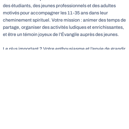
des étudiants, des jeunes professionnels et des adultes
motivés pour accompagner les 11-35 ans dans leur
cheminement spirituel. Votre mission : animer des temps de
partage, organiser des activités ludiques et enrichissantes,
et être un témoin joyeux de l’Évangile auprès des jeunes.
Le plus important ? Votre enthousiasme et l’envie de grandir
ensemble dans la foi. Venez mettre vos talents au service de
la jeunesse du diocèse !
Pour plus d’information :
Pôle Jeunes : polejeunes93@saint-denis.catholique.fr
Service de la catéchèse : catechese@saint-
denis.catholique.fr