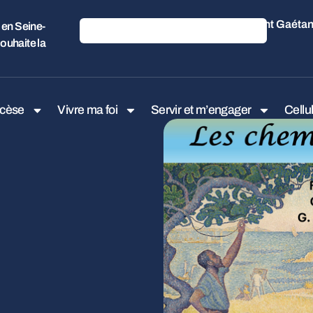
Saint Gaétan
 en Seine-
ouhaite la
ocèse
Vivre ma foi
Servir et m’engager
Cellu