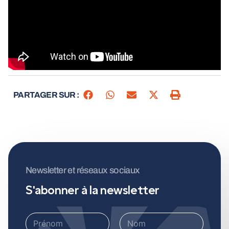
PARTAGER SUR :
Newsletter et réseaux sociaux
S'abonner à la newsletter
P
P
r
r
é